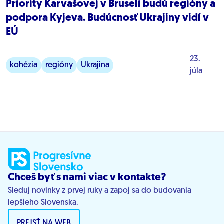
Priority Karvašovej v Bruseli budú regióny a
podpora Kyjeva. Budúcnosť Ukrajiny vidí v
EÚ
23.
kohézia
regióny
Ukrajina
júla
východné Slovensko
Chceš byť s nami viac v kontakte?
Sleduj novinky z prvej ruky a zapoj sa do budovania
lepšieho Slovenska.
PREJSŤ NA WEB