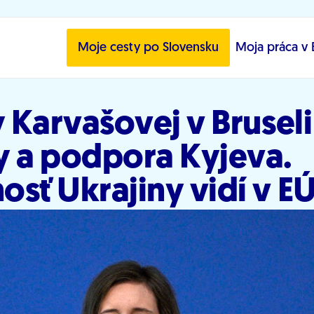
Moje cesty po Slovensku
Moja práca v 
y Karvašovej v Brusel
y a podpora Kyjeva.
sť Ukrajiny vidí v E