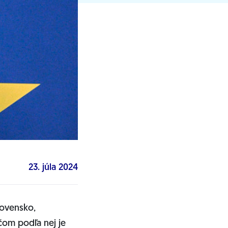
23. júla 2024
lovensko,
čom podľa nej je