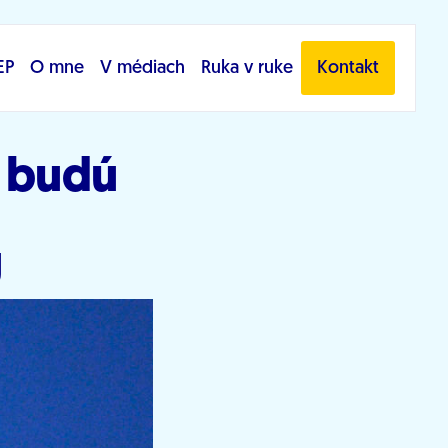
EP
O mne
V médiach
Ruka v ruke
Kontakt
i budú
Ú