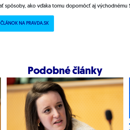
adať spôsoby, ako vďaka tomu dopomôcť aj východnému 
LÝ ČLÁNOK NA PRAVDA.SK
Podobné články