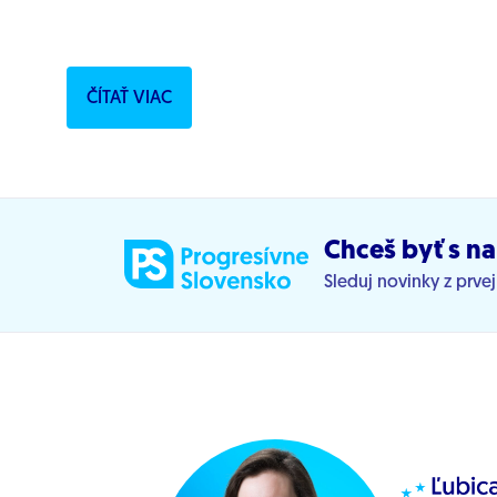
ČÍTAŤ VIAC
Chceš byť s na
Sleduj novinky z prve