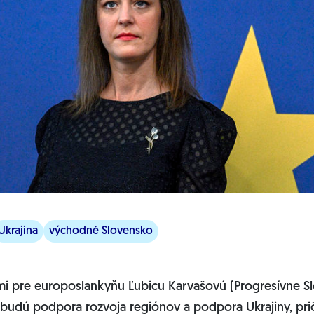
Ukrajina
východné Slovensko
ami pre europoslankyňu Ľubicu Karvašovú (Progresívne S
udú podpora rozvoja regiónov a podpora Ukrajiny, pri