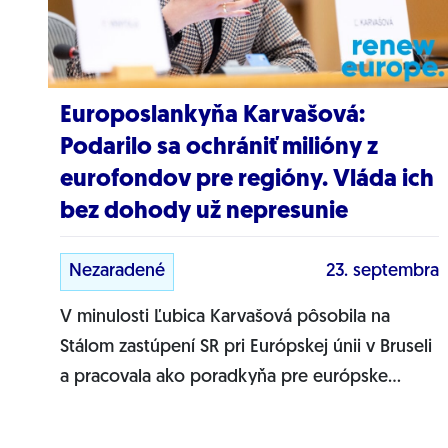
Europoslankyňa Karvašová:
Podarilo sa ochrániť milióny z
eurofondov pre regióny. Vláda ich
bez dohody už nepresunie
Nezaradené
23. septembra
V minulosti Ľubica Karvašová pôsobila na
Stálom zastúpení SR pri Európskej únii v Bruseli
a pracovala ako poradkyňa pre európske
záležitosti troch premiérov. Už vyše roka
obhajuje ako...