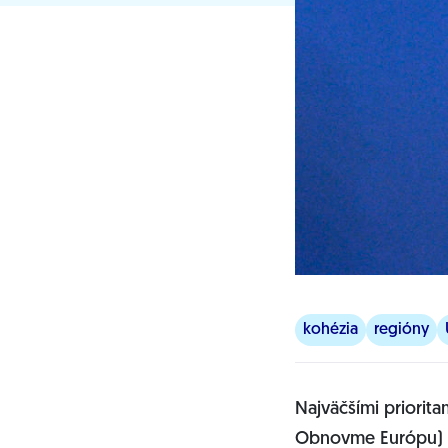
kohézia
regióny
Najväčšími priorit
Obnovme Európu) b