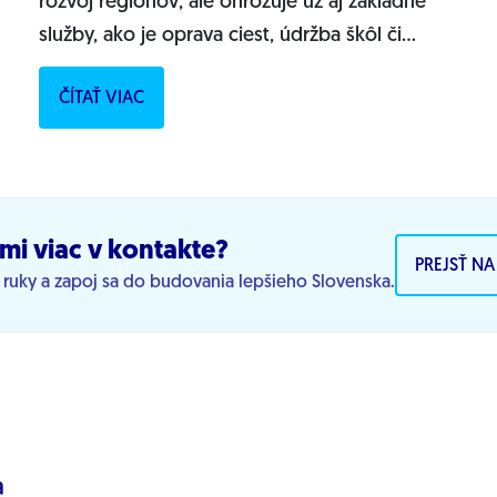
rozvoj regiónov, ale ohrozuje už aj základné
služby, ako je oprava ciest, údržba škôl či
sociálna starostlivosť. PREČÍTAJTE SI CELÝ...
ČÍTAŤ VIAC
mi viac v kontakte?
PREJSŤ N
j ruky a zapoj sa do budovania lepšieho Slovenska.