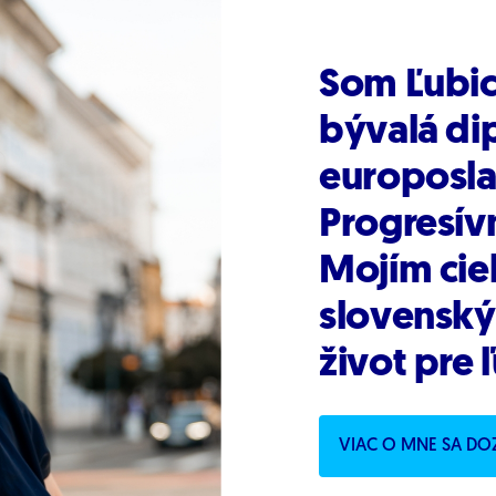
Som Ľubic
bývalá di
europosla
Progresív
Mojím cie
slovenský
život pre ľ
VIAC O MNE SA DO