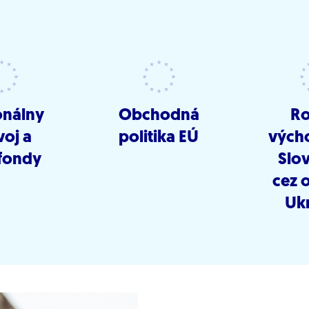
onálny
Obchodná
Ro
voj a
politika EÚ
vých
fondy
Slo
cez 
Ukr