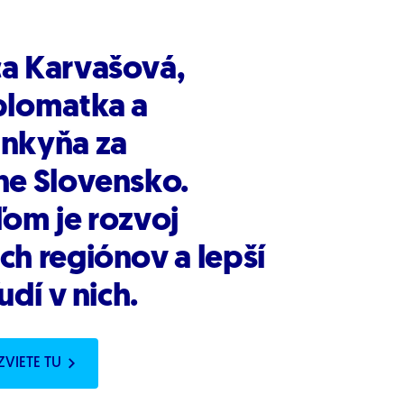
a Karvašová,
plomatka a
nkyňa za
ne Slovensko.
ľom je rozvoj
ch regiónov a lepší
udí v nich.
ZVIETE TU