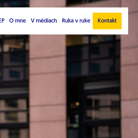
EP
O mne
V médiach
Ruka v ruke
Kontakt