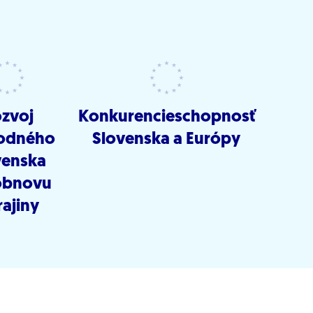
zvoj
Konkurencieschopnosť
odného
Slovenska a Európy
venska
obnovu
ajiny