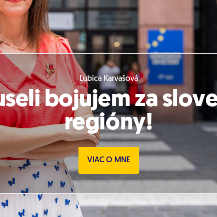
Ľubica Karvašová
useli bojujem za slov
regióny!
VIAC O MNE