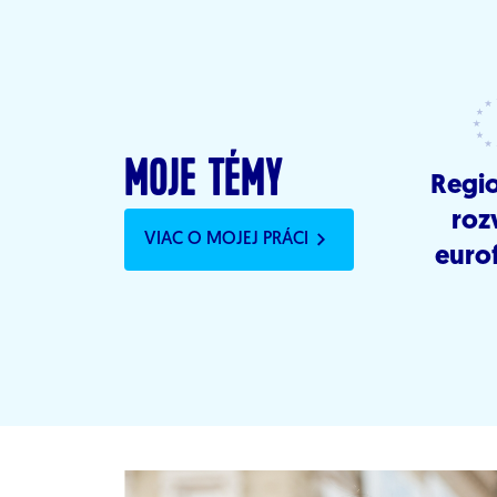
MOJE TÉMY
Regi
roz
VIAC O MOJEJ PRÁCI
euro