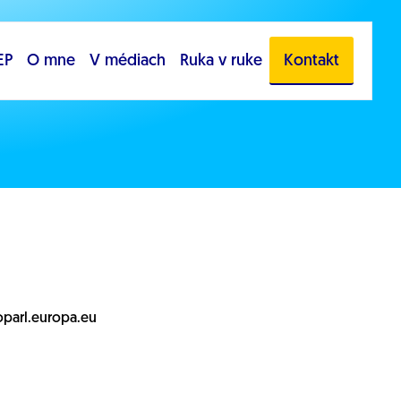
EP
O mne
V médiach
Ruka v ruke
Kontakt
oparl.europa.eu