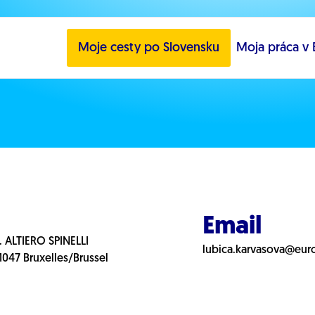
Moje cesty po Slovensku
Moja práca v 
Email
. ALTIERO SPINELLI
lubica.karvasova@eur
1047 Bruxelles/Brussel