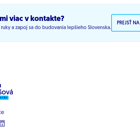
mi viac v kontakte?
PREJSŤ N
j ruky a zapoj sa do budovania lepšieho Slovenska.
te