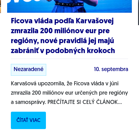
Ficova vláda podľa Karvašovej
zmrazila 200 miliónov eur pre
regióny, nové pravidlá jej majú
zabrániť v podobných krokoch
Nezaradené
10. septembra
Karvašová upozornila, že Ficova vláda v júni
zmrazila 200 miliónov eur určených pre regióny
a samosprávy. PREČÍTAJTE SI CELÝ ČLÁNOK
NA...
ČÍTAŤ VIAC