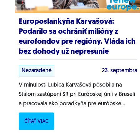
Europoslankyňa Karvašová:
Podarilo sa ochrániť milióny z
eurofondov pre regióny. Vláda ich
bez dohody už nepresunie
Nezaradené
23. septembra
V minulosti Ľubica Karvašová pôsobila na
Stálom zastúpení SR pri Európskej únii v Bruseli
a pracovala ako poradkyňa pre európske
záležitosti troch premiérov. Už vyše roka
ČÍTAŤ VIAC
obhajuje ako...