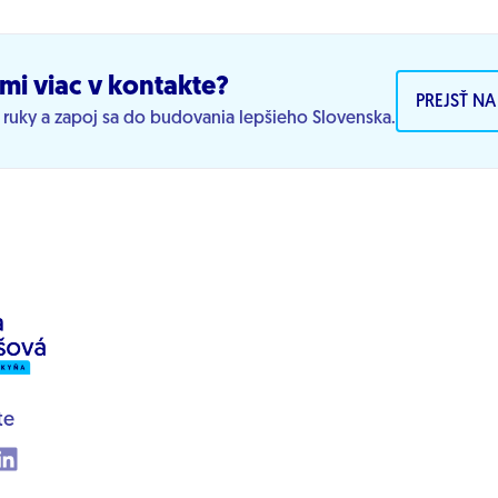
mi viac v kontakte?
PREJSŤ N
j ruky a zapoj sa do budovania lepšieho Slovenska.
te