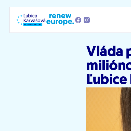
Prejsť na obsah
Vláda 
milióno
Ľubice