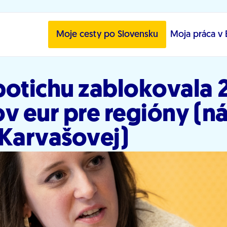
Moje cesty po Slovensku
Moja práca v 
potichu zablokovala 
v eur pre regióny (n
 Karvašovej)