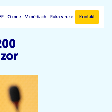
EP
O mne
V médiach
Ruka v ruke
Kontakt
200
ázor