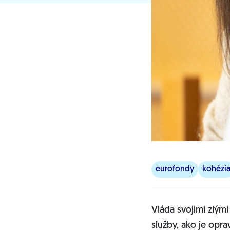
eurofondy
kohézi
Vláda svojimi zlými
služby, ako je oprav