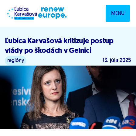
Prejsť na obsah
MENU
Ľubica Karvašová kritizuje postup
vlády po škodách v Gelnici
13. júla 2025
regióny