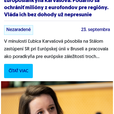
Europoslankyňa Karvašová: Podarilo sa
ochrániť milióny z eurofondov pre regióny.
Vláda ich bez dohody už nepresunie
Nezaradené
23. septembra
V minulosti Ľubica Karvašová pôsobila na Stálom
zastúpení SR pri Európskej únii v Bruseli a pracovala
ako poradkyňa pre európske záležitosti troch
premiérov. Už vyše roka obhajuje ako...
ČÍTAŤ VIAC