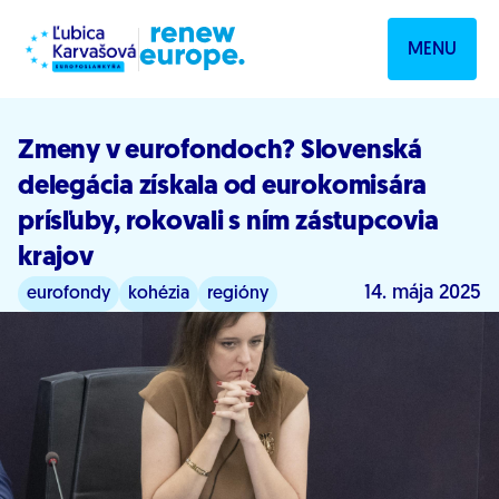
Prejsť na obsah
MENU
Zmeny v eurofondoch? Slovenská
delegácia získala od eurokomisára
prísľuby, rokovali s ním zástupcovia
krajov
14. mája 2025
eurofondy
kohézia
regióny