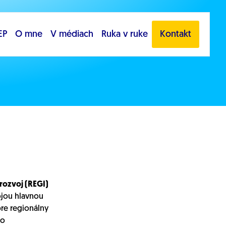
EP
O mne
V médiach
Ruka v ruke
Kontakt
rozvoj (REGI)
ojou hlavnou
pre regionálny
ho