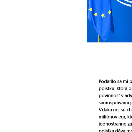
Podarilo sa mi p
poistku, ktorá p
povinnosť vlády
samosprávami p
Vďaka nej sú c
miliónov eur, k
jednostranne za
poistka dáva m