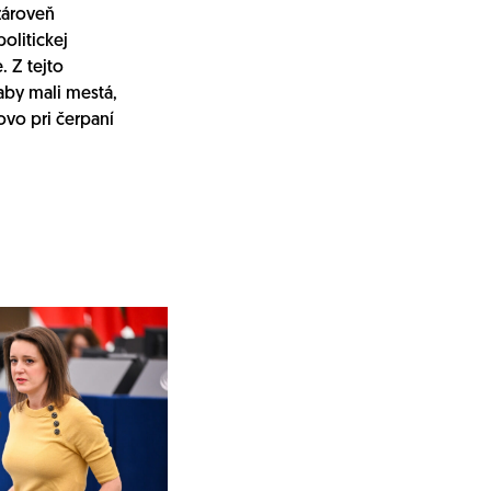
zároveň
olitickej
 Z tejto
aby mali mestá,
ovo pri čerpaní