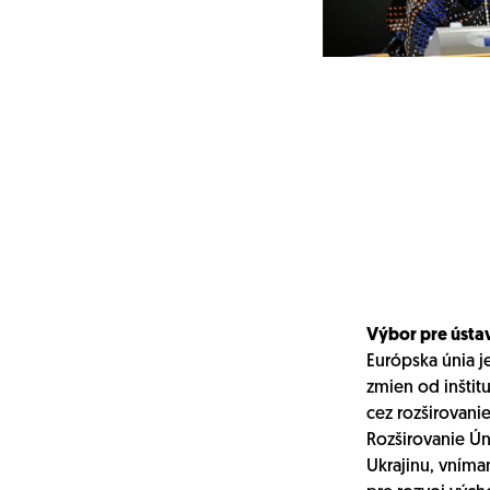
Výbor pre ústav
Európska únia j
zmien od inštit
cez rozširovanie
Rozširovanie Ú
Ukrajinu, vníma