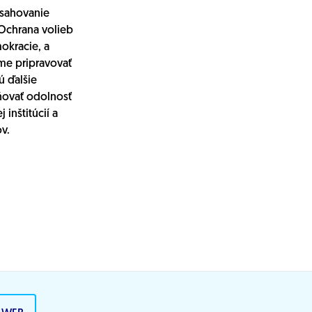
asahovanie
 Ochrana volieb
kracie, a
me pripravovať
ú ďalšie
ňovať odolnosť
j inštitúcií a
v.