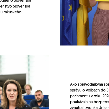
hodného Slovenska
enstvo Slovenska
u rakúskeho
Ako spravodajkyňa som
správu o voľbách do 
parlamentu v roku 202
poukázala na bezprec
zvnútra i zvonka Únie 