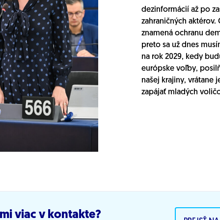
dezinformácií až po z
zahraničných aktérov.
znamená ochranu demo
preto sa už dnes musí
na rok 2029, kedy bud
európske voľby, posil
našej krajiny, vrátane je
zapájať mladých voličo
mi viac v kontakte?