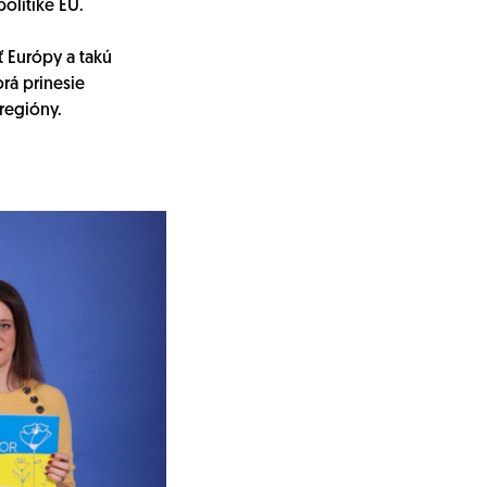
olitike EÚ.
 Európy a takú
rá prinesie
 regióny.