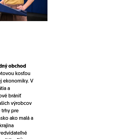
dný obchod
btovou kosťou
ej ekonomiky. V
tia a
ové brániť
našich výrobcov
 trhy pre
nsko ako malá a
krajina
redvídateľné