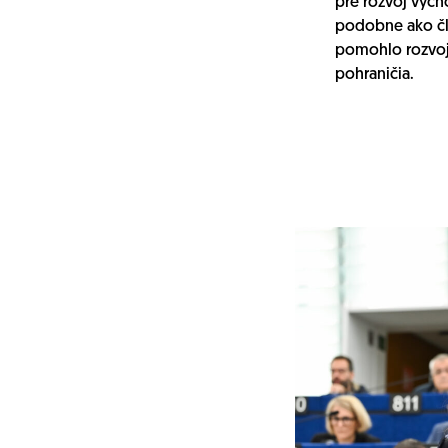
pre rozvoj výc
podobne ako čl
pomohlo rozvoj
pohraničia.