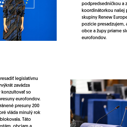
podpredsedníčkou a 
koordinátorkou našej p
skupiny Renew Europe.
pozície presadzujem, 
obce a župy priame sl
eurofondov.
resadiť legislatívnu
rvýkrát zavádza
 konzultovať so
resuny eurofondov.
hránené presuny 200
toré vláda minulý rok
blokovala. Táto
estám, obciam a