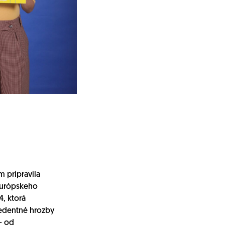
 pripravila
Európskeho
4, ktorá
edentné hrozby
– od