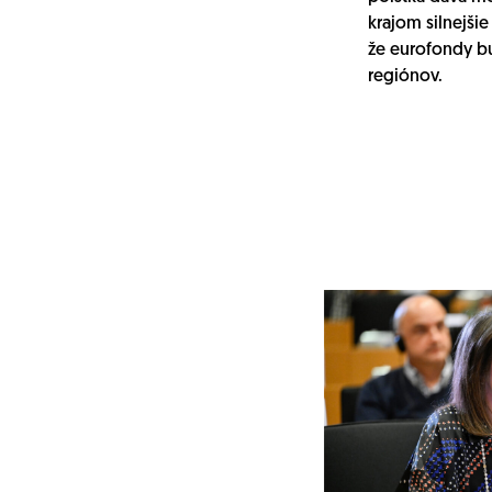
krajom silnejšie
že eurofondy bu
regiónov.