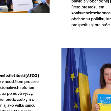
pravidlá v obchodnej p
Preto presadzujem
konkurencieschopnosť
obchodnú politiku, kto
prosperitu aj pre naše
né záležitosti (AFCO)
e v neustálom procese
ucionálnych reforiem,
, až po nové výzvy.
nie, predovšetkým o
m aj ako veľkú šancu