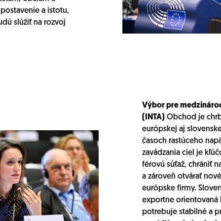
 postavenie a istotu,
dú slúžiť na rozvoj
Výbor pre medzináro
(INTA)
Obchod je chr
európskej aj slovensk
časoch rastúceho napä
zavádzania ciel je kľúč
férovú súťaž, chrániť 
a zároveň otvárať nové
európske firmy. Slove
exportne orientovaná 
potrebuje stabilné a p